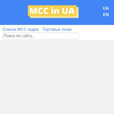
UA
EN
Список MCC кодов
Торговые точки