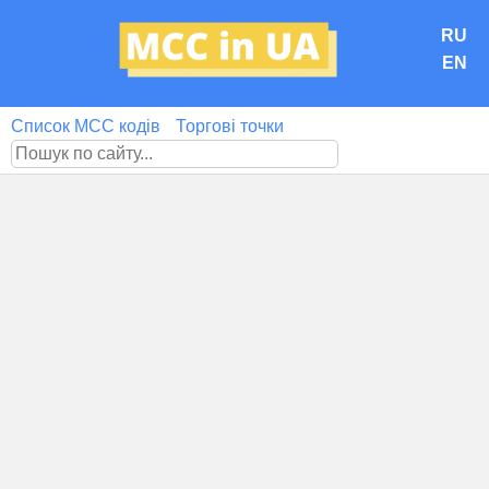
RU
EN
Список MCC кодів
Торгові точки