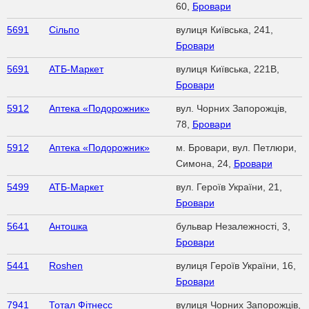
60,
Бровари
5691
Сільпо
вулиця Київська, 241,
Бровари
5691
АТБ-Маркет
вулиця Київська, 221В,
Бровари
5912
Аптека «Подорожник»
вул. Чорних Запорожців,
78,
Бровари
5912
Аптека «Подорожник»
м. Бровари, вул. Петлюри,
Симона, 24,
Бровари
5499
АТБ-Маркет
вул. Героїв України, 21,
Бровари
5641
Антошка
бульвар Незалежності, 3,
Бровари
5441
Roshen
вулиця Героїв України, 16,
Бровари
7941
Тотал Фітнесс
вулиця Чорних Запорожців,