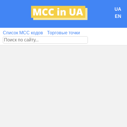
UA
EN
Список MCC кодов
Торговые точки