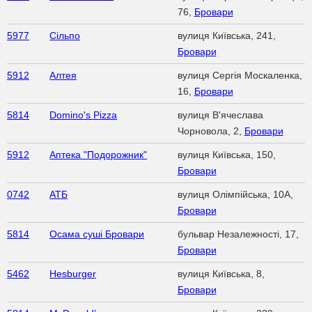
76,
Бровари
5977
Сільпо
вулиця Київська, 241,
Бровари
5912
Алтея
вулиця Сергія Москаленка,
16,
Бровари
5814
Domino's Pizza
вулиця В'ячеслава
Чорновола, 2,
Бровари
5912
Аптека "Подорожник"
вулиця Київська, 150,
Бровари
0742
АТБ
вулиця Олімпійська, 10А,
Бровари
5814
Осама суші Бровари
бульвар Незалежності, 17,
Бровари
5462
Hesburger
вулиця Київська, 8,
Бровари