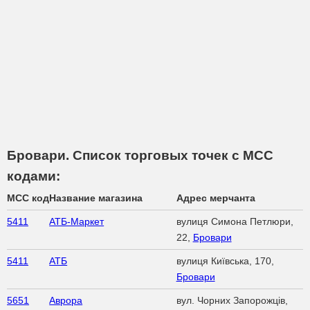
Бровари. Список торговых точек с МСС
кодами:
MCC код
Название магазина
Адрес мерчанта
5411
АТБ-Маркет
вулиця Симона Петлюри,
22,
Бровари
5411
АТБ
вулиця Київська, 170,
Бровари
5651
Аврора
вул. Чорних Запорожців,