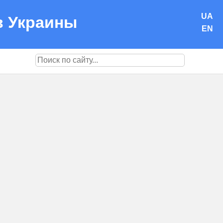
UA
в Украины
EN