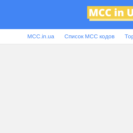
MCC.in.ua
Список MCC кодов
То