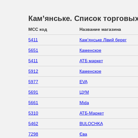
Кам’янське. Список торговых
MCC код
Название магазина
5411
Кам'янське Лівий берег
5651
Каменское
5411
АТБ маркет
5912
Каменское
5977
EVA
5691
ЦУМ
5661
Mida
5310
АТБ-Маркет
5462
BULOCHKA
7298
Єва