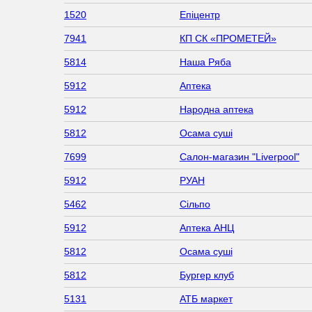
1520
Епіцентр
7941
КП СК «ПРОМЕТЕЙ»
5814
Наша Ряба
5912
Аптека
5912
Народна аптека
5812
Осама суші
7699
Салон-магазин "Liverpool"
5912
РУАН
5462
Сільпо
5912
Аптека АНЦ
5812
Осама суші
5812
Бургер клуб
5131
АТБ маркет