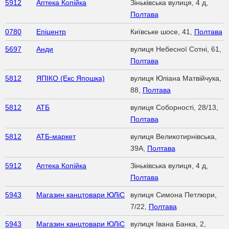
5912
Аптека Копійка
Зіньківська вулиця, 4 д,
Полтава
0780
Епіцентр
Київське шосе, 41,
Полтава
5697
Анди
вулиця Небесної Сотні, 61,
Полтава
5812
ЯПІКО (Екс Япошка)
вулиця Юліана Матвійчука,
88,
Полтава
5812
АТБ
вулиця Соборності, 28/13,
Полтава
5812
АТБ-маркет
вулиця Великотирнівська,
39А,
Полтава
5912
Аптека Копійка
Зіньківська вулиця, 4 д,
Полтава
5943
Магазин канцтовари ЮЛіС
вулиця Симона Петлюри,
7/22,
Полтава
5943
Магазин канцтовари ЮЛіС
вулиця Івана Банка, 2,