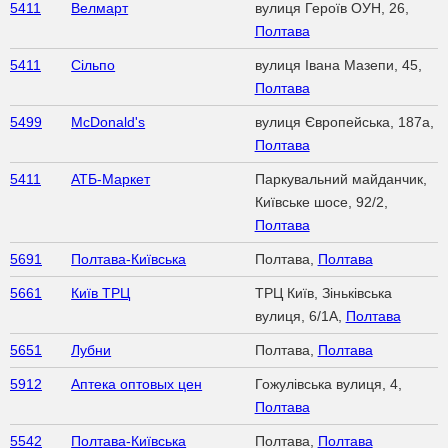
5411
Велмарт
вулиця Героїв ОУН, 26,
Полтава
5411
Сільпо
вулиця Івана Мазепи, 45,
Полтава
5499
McDonald's
вулиця Європейська, 187а,
Полтава
5411
АТБ-Маркет
Паркувальний майданчик,
Київське шосе, 92/2,
Полтава
5691
Полтава-Київська
Полтава,
Полтава
5661
Київ ТРЦ
ТРЦ Київ, Зіньківська
вулиця, 6/1А,
Полтава
5651
Лубни
Полтава,
Полтава
5912
Аптека оптовых цен
Гожулівська вулиця, 4,
Полтава
5542
Полтава-Київська
Полтава,
Полтава