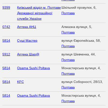
9399
Київський відділ м. Полтави
Шкільний провулок, 6,
Державної міграційної
Полтава
служби України
0742
Аптека АНЦ
Алмазна вулиця, 5,
Полтава
5814
Суші Мастер
вулиця Європейська, 58,
Полтава
5912
Аптека Шар@
вулиця Шевченка, 44,
Полтава
5814
Osama Sushi Poltava
Монастирська вулиця, 4,
Полтава
5814
KFC
вулиця Соборності, 28/13,
Полтава
5814
Osama Sushi Poltava
Монастирська вулиця, 4,
Полтава