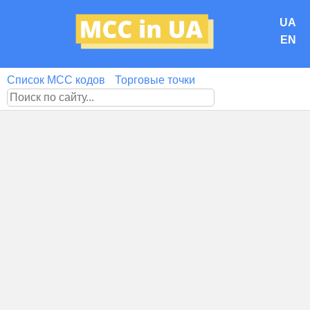
UA
EN
Список MCC кодов
Торговые точки