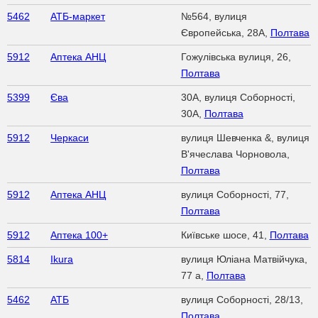
5462
АТБ-маркет
№564, вулиця
Європейська, 28А,
Полтава
5912
Аптека АНЦ
Гожулівська вулиця, 26,
Полтава
5399
Єва
30A, вулиця Соборності,
30А,
Полтава
5912
Черкаси
вулиця Шевченка &, вулиця
В'ячеслава Чорновола,
Полтава
5912
Аптека АНЦ
вулиця Соборності, 77,
Полтава
5912
Аптека 100+
Київське шосе, 41,
Полтава
5814
Ikura
вулиця Юліана Матвійчука,
77 а,
Полтава
5462
АТБ
вулиця Соборності, 28/13,
Полтава