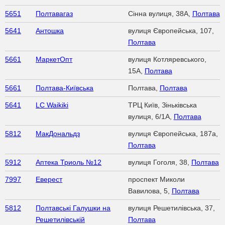
5651
Полтавагаз
Сінна вулиця, 38А,
Полтава
5641
Антошка
вулиця Європейська, 107,
Полтава
5661
МаркетОпт
вулиця Котляревського,
15А,
Полтава
5661
Полтава-Київська
Полтава,
Полтава
5641
LC Waikiki
ТРЦ Київ, Зіньківська
вулиця, 6/1А,
Полтава
5812
МакДональдз
вулиця Європейська, 187а,
Полтава
5912
Аптека Триоль №12
вулиця Гоголя, 38,
Полтава
7997
Еверест
проспект Миколи
Вавилова, 5,
Полтава
5812
Полтавські Галушки на
вулиця Решетилівська, 37,
Решетилівській
Полтава