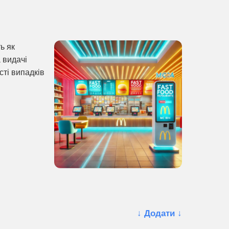
ь як
 видачі
сті випадків
↓ Додати ↓