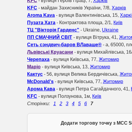
KFC
- вулиця Героїв Праці, 7,
Харків
KFC
- майдан Захисників України, 7/8,
Харків
Aroma Kava
- вулиця Валентинівська, 15,
Харкі
Пузата Хата
- Контрактова площа, 2/1,
Київ
ТЦ "Вікторія Гарденс"
- Ukraine,
Ukraine
ПП СМАЧНИЙ СВІТ
- вулиця Вітрука, 41,
Жито
Сеть сэндвич-баров ВЛаваше®
- а, 65000, п
Львівські Круасани
- вулиця Михайлівська, 16
Черепаха
- вулиця Київська, 77,
Житомир
Маріо
- вулиця Київська, 13,
Житомир
Кактус
- 56, вулиця Велика Бердичівська,
Жито
McDonald's
- вулиця Київська, 77,
Житомир
Арома Кава
- вулиця Петра Сагайдачного, 41,
KFC
- вулиця Ползунова, 1м,
Київ
Сторінки:
1
2
3
4
5
6
7
Додати торгову точку з МСС 5