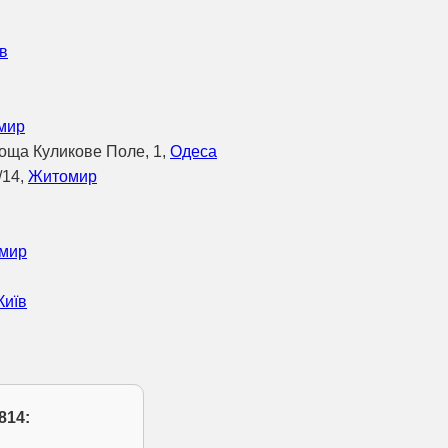
в
мир
лоща Куликове Поле, 1,
Одеса
/14,
Житомир
мир
Київ
814: