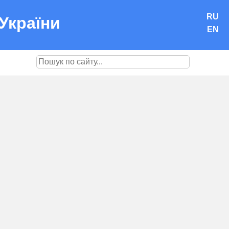
RU
України
EN