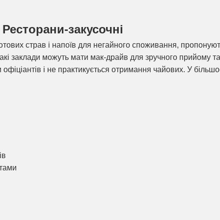
- Ресторани-закусочні
готових страв і напоїв для негайного споживання, пропонуют
 Такі заклади можуть мати мак-драйв для зручного прийому та
 офіціантів і не практикується отримання чайових. У більшо
ів
нтами