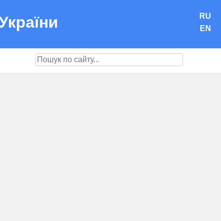
RU
України
EN