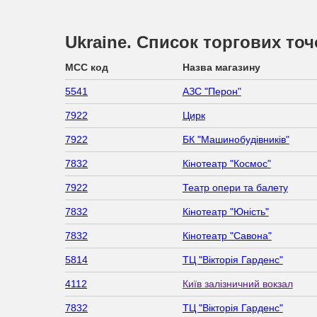
Ukraine. Список торгових то
MCC код
Назва магазину
5541
АЗС "Перон"
7922
Цирк
7922
БК "Машинобудівників"
7832
Кінотеатр "Космос"
7922
Театр опери та балету
7832
Кінотеатр "Юність"
7832
Кінотеатр "Савона"
5814
ТЦ "Вікторія Гарденс"
4112
Київ залізничний вокзал
7832
ТЦ "Вікторія Гарденс"