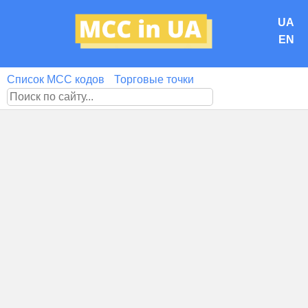
UA
EN
Список MCC кодов
Торговые точки