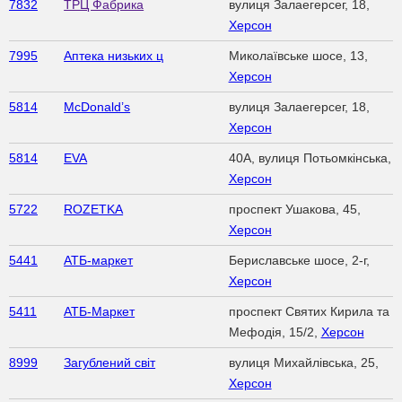
7832
ТРЦ Фабрика
вулиця Залаегерсег, 18,
Херсон
7995
Аптека низьких ц
Миколаївське шосе, 13,
Херсон
5814
McDonald’s
вулиця Залаегерсег, 18,
Херсон
5814
EVA
40A, вулиця Потьомкінська,
Херсон
5722
ROZETKA
проспект Ушакова, 45,
Херсон
5441
АТБ-маркет
Бериславське шосе, 2-г,
Херсон
5411
АТБ-Маркет
проспект Святих Кирила та
Мефодія, 15/2,
Херсон
8999
Загублений світ
вулиця Михайлівська, 25,
Херсон