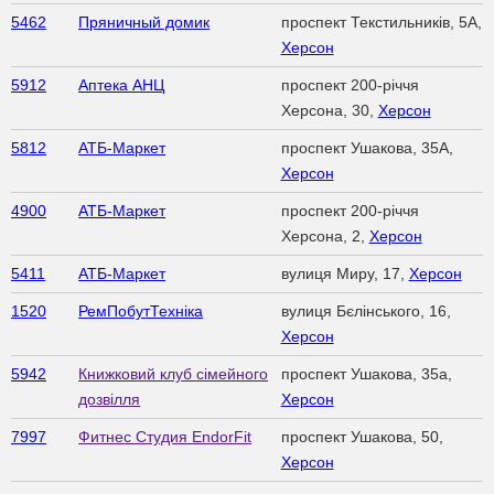
5462
Пряничный домик
проспект Текстильників, 5А,
Херсон
5912
Аптека АНЦ
проспект 200-річчя
Херсона, 30,
Херсон
5812
АТБ-Маркет
проспект Ушакова, 35А,
Херсон
4900
АТБ-Маркет
проспект 200-річчя
Херсона, 2,
Херсон
5411
АТБ-Маркет
вулиця Миру, 17,
Херсон
1520
РемПобутТехніка
вулиця Бєлінського, 16,
Херсон
5942
Книжковий клуб сімейного
проспект Ушакова, 35а,
дозвілля
Херсон
7997
Фитнес Студия EndorFit
проспект Ушакова, 50,
Херсон