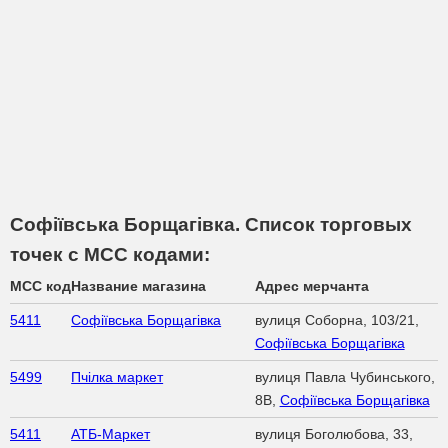
Софіївська Борщагівка. Список торговых
точек с МСС кодами:
MCC код
Название магазина
Адрес мерчанта
5411
Софіївська Борщагівка
вулиця Соборна, 103/21,
Софіївська Борщагівка
5499
Пчілка маркет
вулиця Павла Чубинського,
8B,
Софіївська Борщагівка
5411
АТБ-Маркет
вулиця Боголюбова, 33,