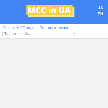
UA
EN
Список MCC кодов
Торговые точки