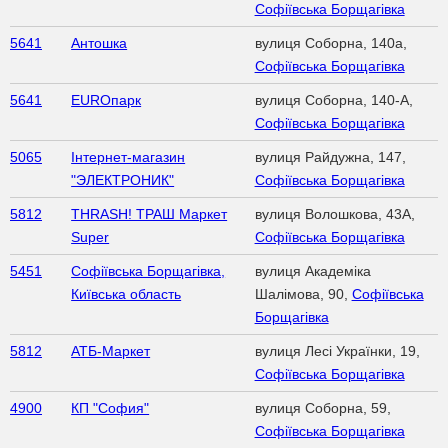
Софіївська Борщагівка
5641
Антошка
вулиця Соборна, 140а,
Софіївська Борщагівка
5641
EUROпарк
вулиця Соборна, 140-A,
Софіївська Борщагівка
5065
Інтернет-магазин
вулиця Райдужна, 147,
"ЭЛЕКТРОНИК"
Софіївська Борщагівка
5812
THRASH! ТРАШ Маркет
вулиця Волошкова, 43А,
Super
Софіївська Борщагівка
5451
Софіївська Борщагівка,
вулиця Академіка
Київська область
Шалімова, 90,
Софіївська
Борщагівка
5812
АТБ-Маркет
вулиця Лесі Українки, 19,
Софіївська Борщагівка
4900
КП "София"
вулиця Соборна, 59,
Софіївська Борщагівка